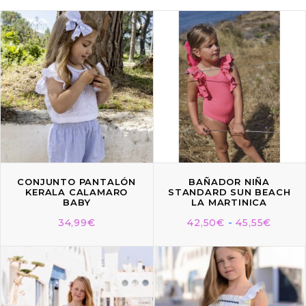
CONJUNTO PANTALÓN
BAÑADOR NIÑA
KERALA CALAMARO
STANDARD SUN BEACH
BABY
LA MARTINICA
34,99
€
42,50
€
-
45,55
€