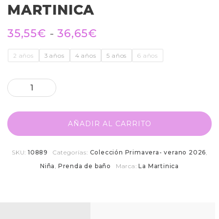
MARTINICA
35,55
€
-
36,65
€
2 años
3 años
4 años
5 años
6 años
AÑADIR AL CARRITO
SKU:
10889
Categorías:
Colección Primavera- verano 2026
,
Niña
,
Prenda de baño
Marca:
La Martinica