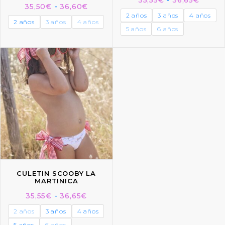
35,50
€
-
36,60
€
2 años
3 años
4 años
2 años
3 años
4 años
5 años
6 años
CULETIN SCOOBY LA
MARTINICA
35,55
€
-
36,65
€
2 años
3 años
4 años
5 años
6 años