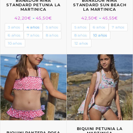
BAÑADOR NIÑA
BAÑADOR NIÑA
STANDARD PETUNIA LA
STANDARD SUN BEACH
MARTINICA
LA MARTINICA
42,20
€
-
45,50
€
42,50
€
-
45,55
€
3 años
4 años
5 años
5 años
6 años
7 años
6 años
7 años
8 años
8 años
10 años
10 años
12 años
BIQUINI PETUNIA LA
BIQUINI PANTERA ROSA