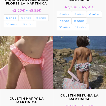
MARTINICA
FLORES LA MARTINICA
42,20
€
-
45,50
€
42,20
€
-
45,55
€
4 años
5 años
6 años
5 años
6 años
8 años
7 años
8 años
10 años
12 años
10 años
12 años
CULETIN PETUNIA LA
CULETIN HAPPY LA
MARTINICA
MARTINICA
35,55
€
-
36,65
€