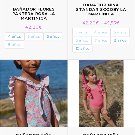
BAÑADOR NIÑA
BAÑADOR FLORES
STANDAR SCOOBY LA
PANTERA ROSA LA
MARTINICA
MARTINICA
42,20
€
-
45,55
€
42,20
€
3 años
4 años
5 años
4 años
5 años
6 años
6 años
7 años
8 años
8 años
10 años