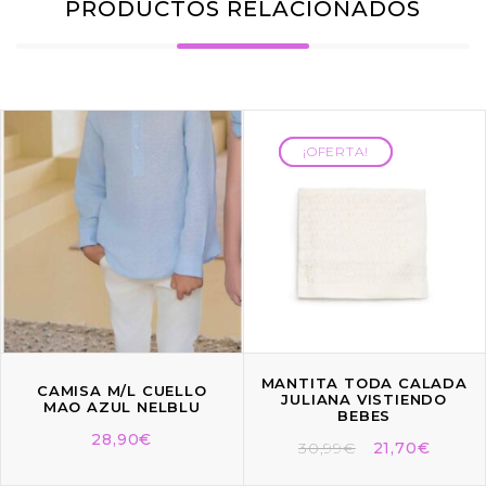
PRODUCTOS RELACIONADOS
¡OFERTA!
¡OFERTA!
MANTITA TODA CALADA
CAMISA M/L CUELLO
JULIANA VISTIENDO
MAO AZUL NELBLU
BEBES
28,90
€
30,99
€
21,70
€