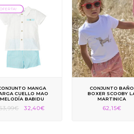
¡OFERTA!
¡OFERTA!
CONJUNTO MANGA
CONJUNTO BAÑO
ARGA CUELLO MAO
BOXER SCOOBY L
MELODÍA BABIDU
MARTINICA
53,99
€
32,40
€
62,15
€