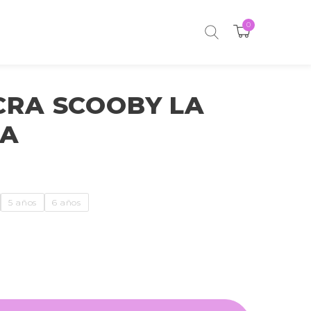
0
CRA SCOOBY LA
CA
5 años
6 años