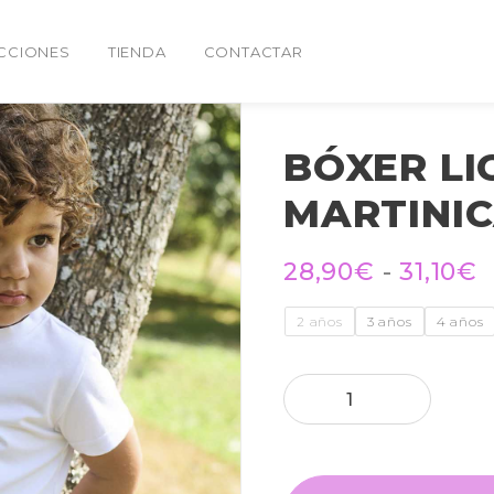
CCIONES
TIENDA
CONTACTAR
BÓXER LI
MARTINI
28,90
€
-
31,10
€
2 años
3 años
4 años