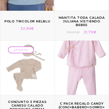
MANTITA TODA CALADA
POLO TRICOLOR NELBLU
JULIANA VISTIENDO
BEBES
32,90
€
30,99
€
21,70
€
¡OFERTA!
¡OFERTA!
CONJUNTO 3 PIEZAS
C PACK REGALO CANDY
CANESÚ CALADO
(CONJ+BABERO+GORRO+
BODOQUES CREMA