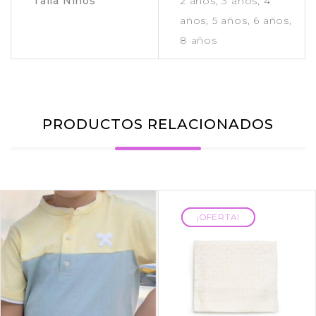
Talla Niños
2 años, 3 años, 4
años, 5 años, 6 años,
8 años
PRODUCTOS RELACIONADOS
¡OFERTA!
¡OFERTA!