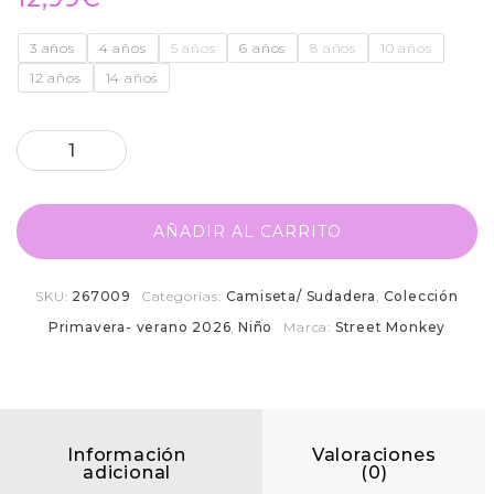
3 años
4 años
5 años
6 años
8 años
10 años
12 años
14 años
AÑADIR AL CARRITO
SKU:
267009
Categorías:
Camiseta/ Sudadera
,
Colección
Primavera- verano 2026
,
Niño
Marca:
Street Monkey
Información
Valoraciones
adicional
(0)