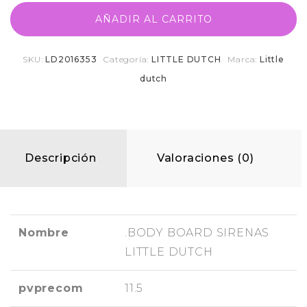
AÑADIR AL CARRITO
SKU:
LD2016353
Categoría:
LITTLE DUTCH
Marca:
Little
dutch
Descripción
Valoraciones (0)
Nombre
.BODY BOARD SIRENAS
LITTLE DUTCH
pvprecom
11.5