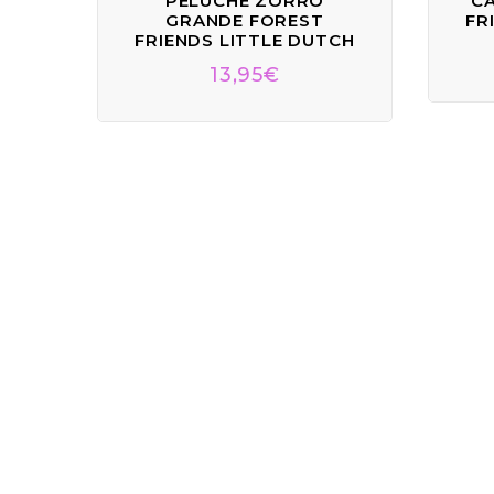
PELUCHE ZORRO
CA
GRANDE FOREST
FR
FRIENDS LITTLE DUTCH
13,95
€