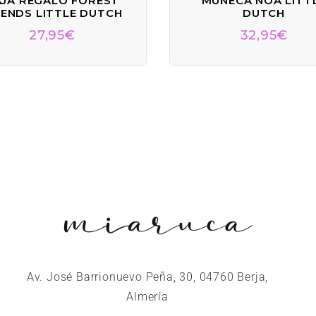
JA REGALO FOREST
MUÑECA NOA LITT
IENDS LITTLE DUTCH
DUTCH
27,95
€
32,95
€
Av. José Barrionuevo Peña, 30, 04760 Berja,
Almería