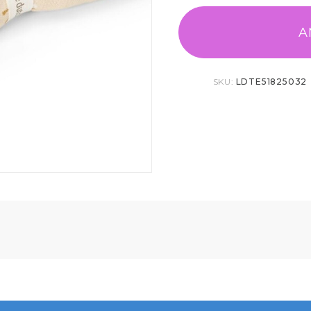
A
SKU:
LDTE51825032