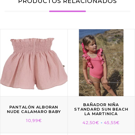
PRODUCTOS RELACIONADOS
BAÑADOR NIÑA
PANTALÓN ALBORAN
STANDARD SUN BEACH
NUDE CALAMARO BABY
LA MARTINICA
10,99
€
42,50
€
-
45,55
€