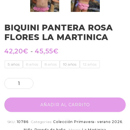
BIQUINI PANTERA ROSA
FLORES LA MARTINICA
42,20
€
-
45,55
€
5 años
6 años
8 años
10 años
12 años
AÑADIR AL CARRITO
SKU:
10786
Categorías:
Colección Primavera- verano 2026
,
Niña
,
Prenda de baño
Marca:
La Martinica