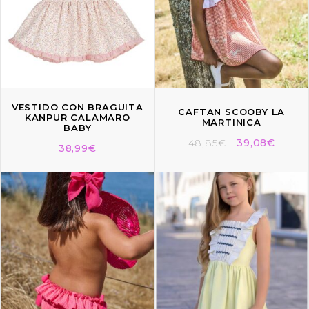
VESTIDO CON BRAGUITA
CAFTAN SCOOBY LA
KANPUR CALAMARO
MARTINICA
BABY
48,85
€
39,08
€
38,99
€