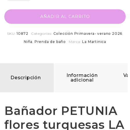
AÑADIR AL CARRITO
SKU:
10872
Categorías:
Colección Primavera- verano 2026
,
Niña
,
Prenda de baño
Marca:
La Martinica
Información
Va
Descripción
adicional
Bañador PETUNIA
flores turquesas LA