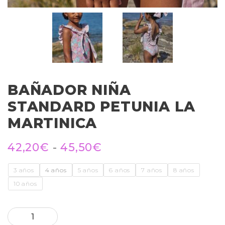
BAÑADOR NIÑA
STANDARD PETUNIA LA
MARTINICA
42,20
€
-
45,50
€
3 años
4 años
5 años
6 años
7 años
8 años
10 años