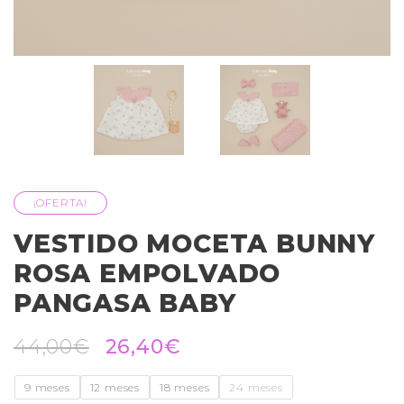
¡OFERTA!
VESTIDO MOCETA BUNNY
ROSA EMPOLVADO
PANGASA BABY
44,00
€
26,40
€
9 meses
12 meses
18 meses
24 meses