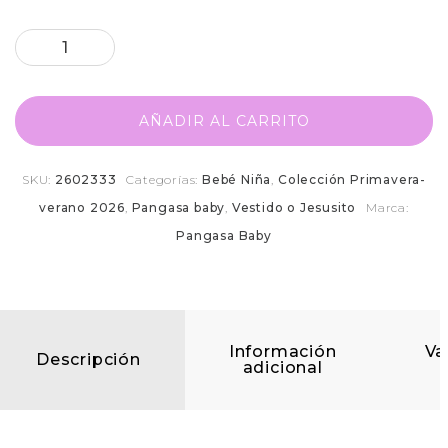
AÑADIR AL CARRITO
SKU:
2602333
Categorías:
Bebé Niña
,
Colección Primavera-
verano 2026
,
Pangasa baby
,
Vestido o Jesusito
Marca:
Pangasa Baby
Información
Va
Descripción
adicional