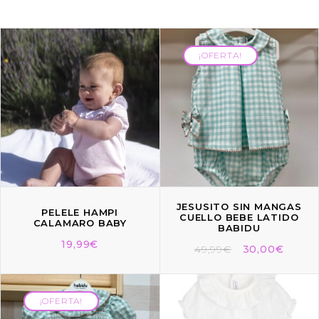
¡OFERTA!
¡OFERTA!
JESUSITO SIN MANGAS
PELELE HAMPI
CUELLO BEBE LATIDO
CALAMARO BABY
BABIDU
19,99
€
49,99
€
30,00
€
¡OFERTA!
¡OFERTA!