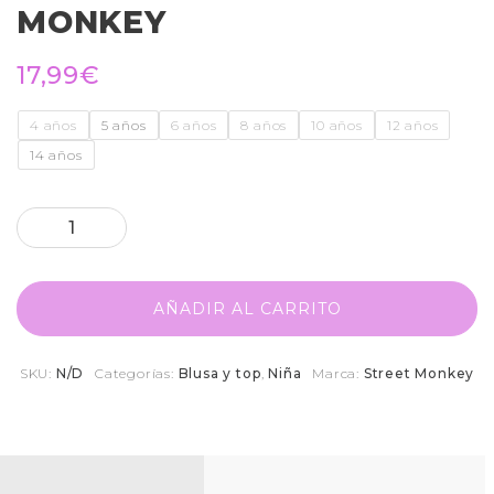
MONKEY
17,99
€
4 años
5 años
6 años
8 años
10 años
12 años
14 años
AÑADIR AL CARRITO
SKU:
N/D
Categorías:
Blusa y top
,
Niña
Marca:
Street Monkey