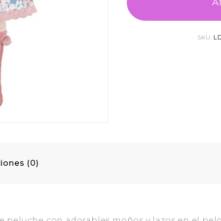
A
SKU:
L
iones (0)
peluche con adorables moños y lazos en el pelo. 