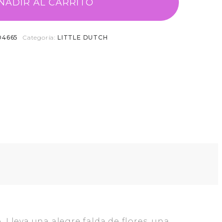
ÑADIR AL CARRITO
D4665
Categoría:
LITTLE DUTCH
Lleva una alegre falda de flores, una