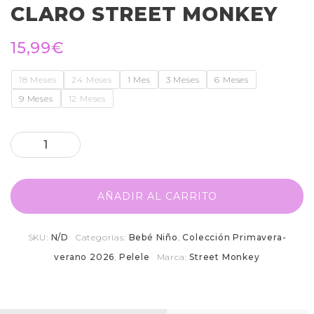
CLARO STREET MONKEY
15,99
€
18 Meses
24 Meses
1 Mes
3 Meses
6 Meses
9 Meses
12 Meses
AÑADIR AL CARRITO
SKU:
N/D
Categorías:
Bebé Niño
,
Colección Primavera-
verano 2026
,
Pelele
Marca:
Street Monkey