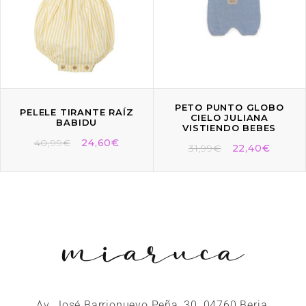
PETO PUNTO GLOBO
PELELE TIRANTE RAÍZ
CIELO JULIANA
BABIDU
VISTIENDO BEBES
40,99
€
24,60
€
31,99
€
22,40
€
Av. José Barrionuevo Peña, 30, 04760 Berja,