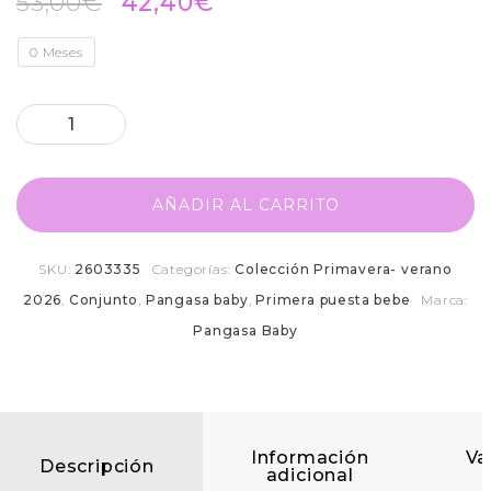
53,00
€
42,40
€
0 Meses
AÑADIR AL CARRITO
SKU:
2603335
Categorías:
Colección Primavera- verano
2026
,
Conjunto
,
Pangasa baby
,
Primera puesta bebe
Marca:
Pangasa Baby
Información
Va
Descripción
adicional