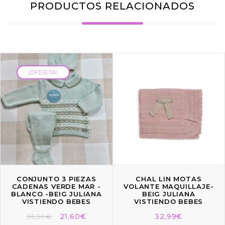
PRODUCTOS RELACIONADOS
¡OFERTA!
¡OFERTA!
CONJUNTO 3 PIEZAS
CHAL LIN MOTAS
CADENAS VERDE MAR -
VOLANTE MAQUILLAJE-
BLANCO -BEIG JULIANA
BEIG JULIANA
VISTIENDO BEBES
VISTIENDO BEBES
35,99
€
21,60
€
32,99
€