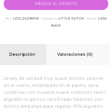
AÑADIR AL CARRITO
SKU:
LDCL24296016
Categoría:
LITTLE DUTCH
Marca:
Little
dutch
Descripción
Valoraciones (0)
Jersey de calidad muy suave, bonito volante
en el cuello, estampado en el pecho, para
combinar con nuestra nueva colección textil,
algodón orgánico, certificado Oekotex, con
bonito embalaje para regalar. 95% algodón