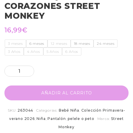
CORAZONES STREET
MONKEY
16,99
€
3 meses
6 meses
12 meses
18 meses
24 meses
3 Años
4 Años
5 Años
6 Años
AÑADIR AL CARRITO
SKU:
263044
Categorías:
Bebé Niña
,
Colección Primavera-
verano 2026
,
Niña
,
Pantalón
,
pelele o peto
Marca:
Street
Monkey