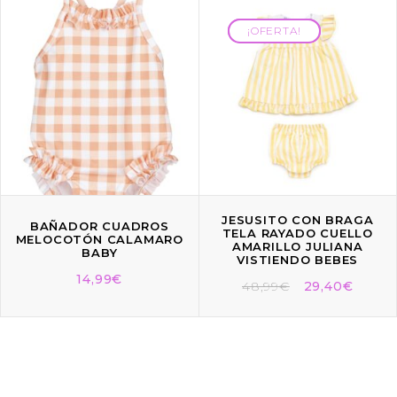
¡OFERTA!
¡OFERTA!
JESUSITO CON BRAGA
BAÑADOR CUADROS
TELA RAYADO CUELLO
MELOCOTÓN CALAMARO
AMARILLO JULIANA
BABY
VISTIENDO BEBES
14,99
€
48,99
€
29,40
€