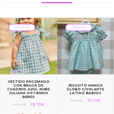
¡OFERTA!
¡OFERTA!
¡OFERTA!
¡OFERTA!
VESTIDO ENGOMADO
CON BRAGA DE
JESUSITO MANGA
CUADROS AZUL NUBE
GLOBO C/VOLANTE
JULIANA VISTIENDO
LATIDO BABIDU
BEBES
52,99
€
37,10
€
40,99
€
28,70
€