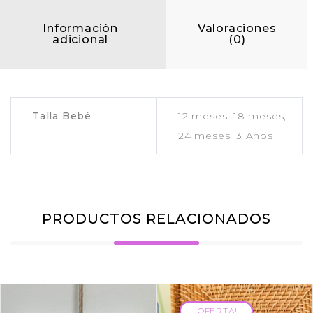
Información
Valoraciones
adicional
(0)
Talla Bebé
12 meses, 18 meses,
24 meses, 3 Años
PRODUCTOS RELACIONADOS
¡OFERTA!
¡OFERTA!