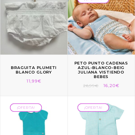
PETO PUNTO CADENAS
BRAGUITA PLUMETI
AZUL-BLANCO-BEIG
BLANCO GLORY
JULIANA VISTIENDO
BEBES
11,99
€
26,99
€
16,20
€
¡OFERTA!
¡OFERTA!
¡OFERTA!
¡OFERTA!