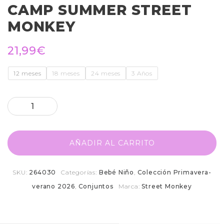
CAMP SUMMER STREET
MONKEY
21,99
€
12 meses
18 meses
24 meses
3 Años
AÑADIR AL CARRITO
SKU:
264030
Categorías:
Bebé Niño
,
Colección Primavera-
verano 2026
,
Conjuntos
Marca:
Street Monkey