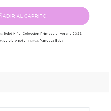
ÑADIR AL CARRITO
as:
Bebé Niña
,
Colección Primavera- verano 2026
,
y
,
pelele o peto
Marca:
Pangasa Baby