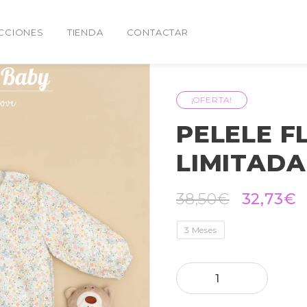
CCIONES
TIENDA
CONTACTAR
¡OFERTA!
PELELE F
LIMITAD
38,50
€
32,73
€
3 Meses