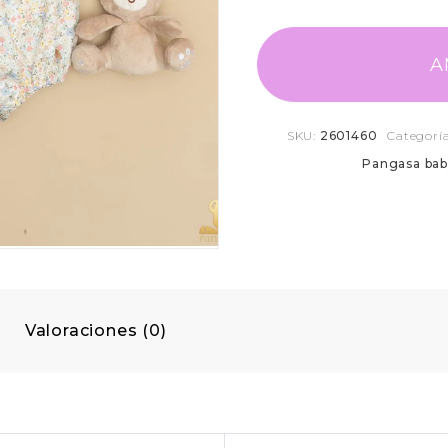
A
SKU:
2601460
Categorí
Pangasa bab
Valoraciones (0)