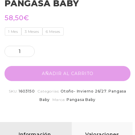
PANGASA BABY
58,50
€
1 Mes
3 Meses
6 Meses
AÑADIR AL CARRITO
SKU:
1603150
Categorías:
Otoño- Invierno 26/27
,
Pangasa
Baby
Marca:
Pangasa Baby
Información
Valoraciones