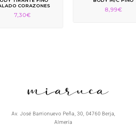
ODY TIRANTE FINO
BODY M/C PINO
ALADO CORAZONES
8,99
€
7,30
€
Av. José Barrionuevo Peña, 30, 04760 Berja,
Almería