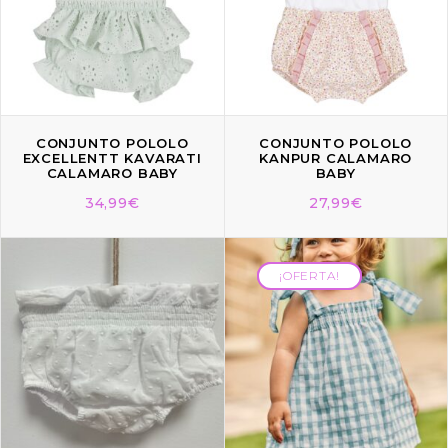
CONJUNTO POLOLO
CONJUNTO POLOLO
EXCELLENTT KAVARATI
KANPUR CALAMARO
CALAMARO BABY
BABY
34,99
€
27,99
€
¡OFERTA!
¡OFERTA!