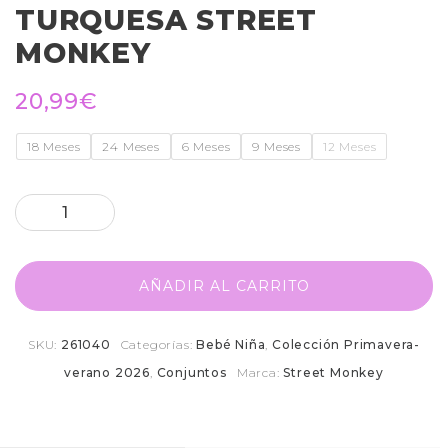
TURQUESA STREET
MONKEY
20,99
€
18 Meses
24 Meses
6 Meses
9 Meses
12 Meses
AÑADIR AL CARRITO
SKU:
261040
Categorías:
Bebé Niña
,
Colección Primavera-
verano 2026
,
Conjuntos
Marca:
Street Monkey