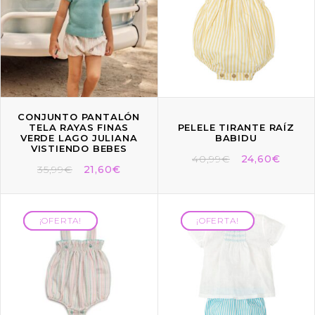
CONJUNTO PANTALÓN
TELA RAYAS FINAS
PELELE TIRANTE RAÍZ
VERDE LAGO JULIANA
BABIDU
VISTIENDO BEBES
40,99
€
24,60
€
35,99
€
21,60
€
¡OFERTA!
¡OFERTA!
¡OFERTA!
¡OFERTA!