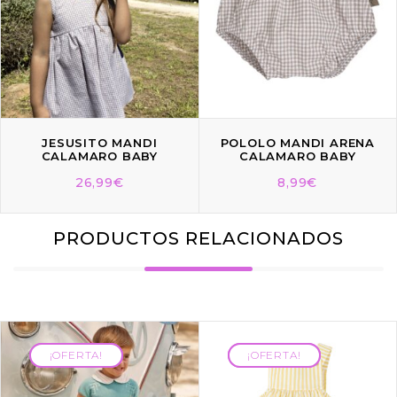
JESUSITO MANDI
POLOLO MANDI ARENA
CALAMARO BABY
CALAMARO BABY
26,99
€
8,99
€
PRODUCTOS RELACIONADOS
¡OFERTA!
¡OFERTA!
¡OFERTA!
¡OFERTA!