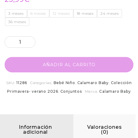
3 meses
6 meses
12 meses
18 meses
24 meses
36 meses
AÑADIR AL CARRITO
SKU:
11286
Categorías:
Bebé Niño
,
Calamaro Baby
,
Colección
Primavera- verano 2026
,
Conjuntos
Marca:
Calamaro Baby
Información
Valoraciones
adicional
(0)