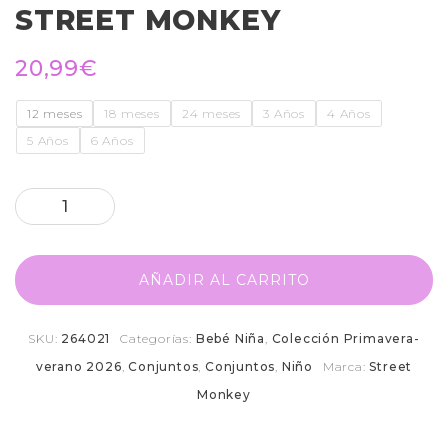
STREET MONKEY
20,99
€
12 meses
18 meses
24 meses
3 Años
4 Años
5 Años
6 Años
AÑADIR AL CARRITO
SKU:
264021
Categorías:
Bebé Niña
,
Colección Primavera-
verano 2026
,
Conjuntos
,
Conjuntos
,
Niño
Marca:
Street
Monkey