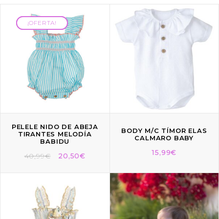
¡OFERTA!
¡OFERTA!
PELELE NIDO DE ABEJA
BODY M/C TÍMOR ELAS
TIRANTES MELODÍA
CALMARO BABY
BABIDU
15,99
€
40,99
€
20,50
€