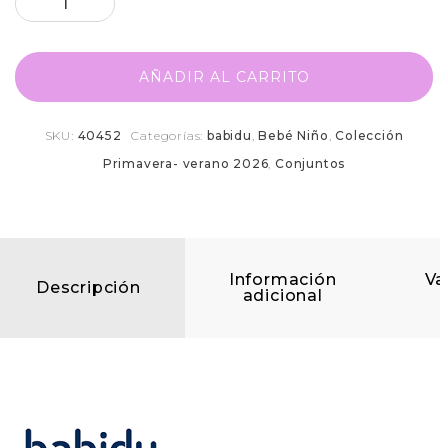
AÑADIR AL CARRITO
SKU:
40452
Categorías:
babidu
,
Bebé Niño
,
Colección
Primavera- verano 2026
,
Conjuntos
Información
Va
Descripción
adicional