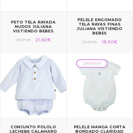
PELELE ENGOMADO
PETO TELA RAYADA
TELA RAYAS FINAS
NUDOS JULIANA
JULIANA VISTIENDO
VISTIENDO BEBES
BEBES
36,99
€
21,60
€
26,99
€
18,90
€
¡OFERTA!
¡OFERTA!
CONJUNTO POLOLO
PELELE MANGA CORTA
LECHEBE CALAMARO
BORDADO CLARIDAD