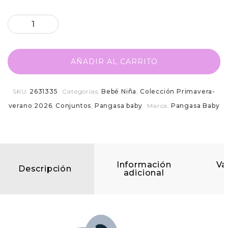
AÑADIR AL CARRITO
SKU:
2631335
Categorías:
Bebé Niña
,
Colección Primavera-
verano 2026
,
Conjuntos
,
Pangasa baby
Marca:
Pangasa Baby
Información
Va
Descripción
adicional