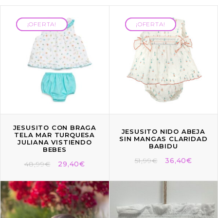
¡OFERTA!
¡OFERTA!
¡OFERTA!
¡OFERTA!
JESUSITO CON BRAGA
JESUSITO NIDO ABEJA
TELA MAR TURQUESA
SIN MANGAS CLARIDAD
JULIANA VISTIENDO
BABIDU
BEBES
51,99
€
36,40
€
48,99
€
29,40
€