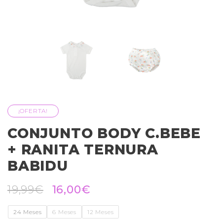
¡OFERTA!
CONJUNTO BODY C.BEBE
+ RANITA TERNURA
BABIDU
19,99
€
16,00
€
24 Meses
6 Meses
12 Meses