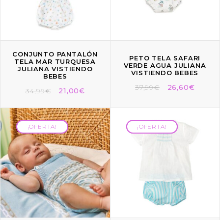
CONJUNTO PANTALÓN
PETO TELA SAFARI
TELA MAR TURQUESA
VERDE AGUA JULIANA
JULIANA VISTIENDO
VISTIENDO BEBES
BEBES
37,99
€
26,60
€
34,99
€
21,00
€
¡OFERTA!
¡OFERTA!
¡OFERTA!
¡OFERTA!