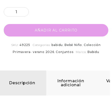
AÑADIR AL CARRITO
SKU:
49225
Categorías:
babidu
,
Bebé Niño
,
Colección
Primavera- verano 2026
,
Conjuntos
Marca:
Babidu
Información
Va
Descripción
adicional