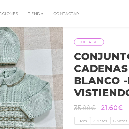
CCIONES
TIENDA
CONTACTAR
¡OFERTA!
CONJUNTO
CADENAS 
BLANCO -
VISTIEND
35,99
€
21,60
€
1 Mes
3 Meses
6 Meses