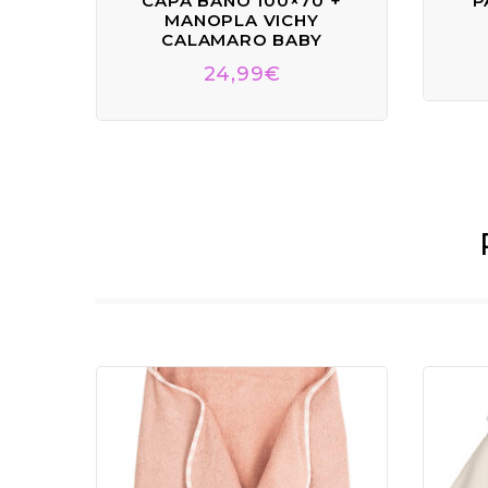
CAPA BAÑO 100×70 +
P
MANOPLA VICHY
CALAMARO BABY
24,99
€