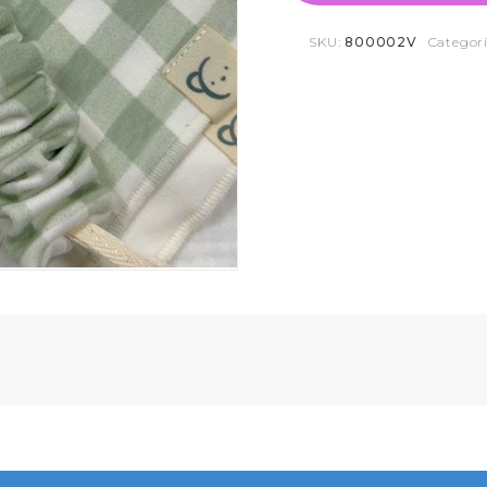
SKU:
800002V
Categor