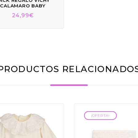
ACK REGALO VICHY
CALAMARO BABY
24,99
€
PRODUCTOS RELACIONADO
¡OFERTA!
¡OFERTA!