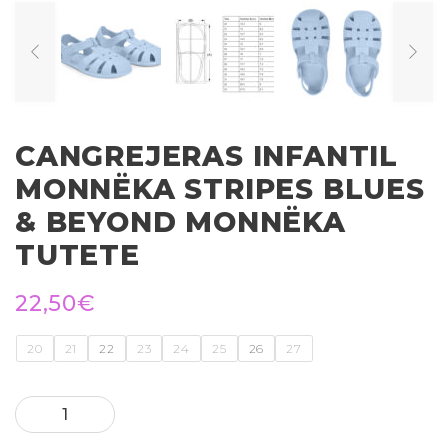
CANGREJERAS INFANTIL
MONNËKA STRIPES BLUES
& BEYOND MONNËKA
TUTETE
22,50
€
20
21
22
23
24
25
26
27