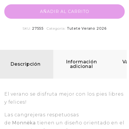
AÑADIR AL CARRITO
SKU:
27555
Categoría:
Tutete Verano 2026
Información
Va
Descripción
adicional
El verano se disfruta mejor con los pies libres
y felices!
Las cangrejeras respetuosas
de
Monnëka
tienen un diseño orientado en el