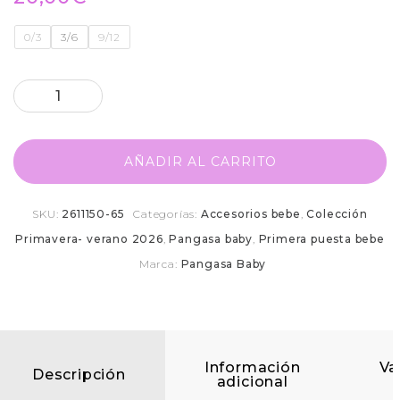
0/3
3/6
9/12
AÑADIR AL CARRITO
SKU:
2611150-65
Categorías:
Accesorios bebe
,
Colección
Primavera- verano 2026
,
Pangasa baby
,
Primera puesta bebe
Marca:
Pangasa Baby
Información
Va
Descripción
adicional