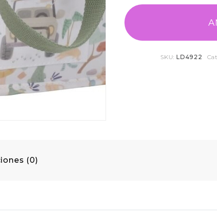
A
SKU:
LD4922
Ca
iones (0)