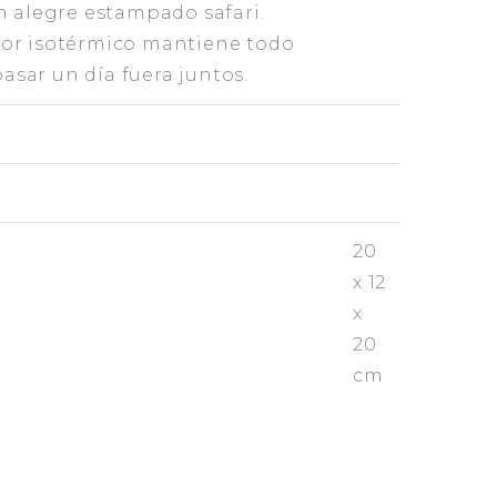
on alegre estampado safari.
erior isotérmico mantiene todo
pasar un día fuera juntos.
20
x 12
x
20
cm