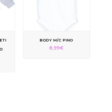
ETI
BODY M/C PINO
8,99
€
RO