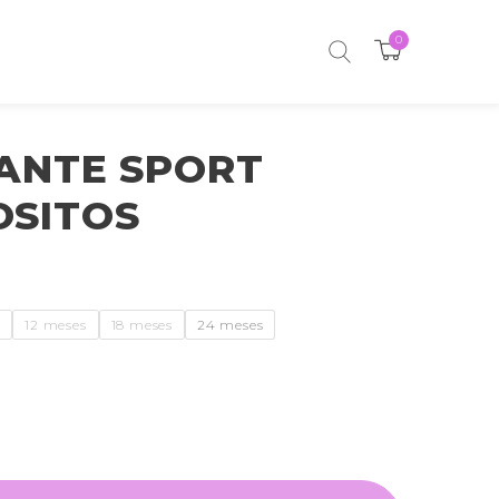
0
ANTE SPORT
OSITOS
s
12 meses
18 meses
24 meses