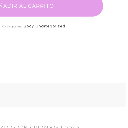
ÑADIR AL CARRITO
Categorías:
Body
,
Uncategorized
0% ALGODÓN. CUIDADOS: Lavar a