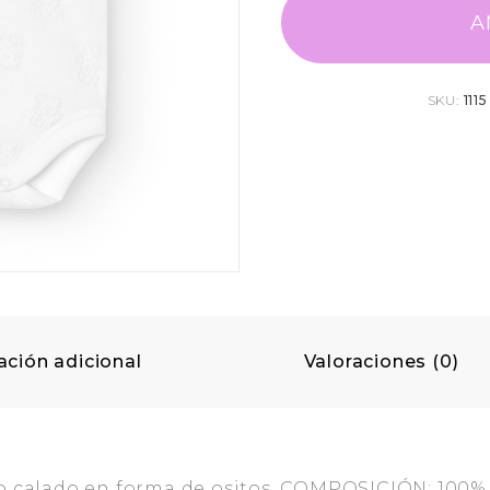
A
SKU:
1115
ación adicional
Valoraciones (0)
ido calado en forma de ositos. COMPOSICIÓN: 10