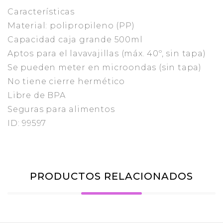
Características
Material: polipropileno (PP)
Capacidad caja grande 500ml
Aptos para el lavavajillas (máx. 40º, sin tapa)
Se pueden meter en microondas (sin tapa)
No tiene cierre hermético
Libre de BPA
Seguras para alimentos
ID: 99597
PRODUCTOS RELACIONADOS