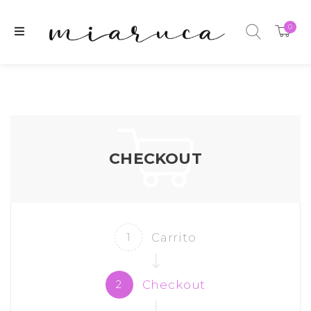
0
CHECKOUT
Carrito
1
Checkout
2